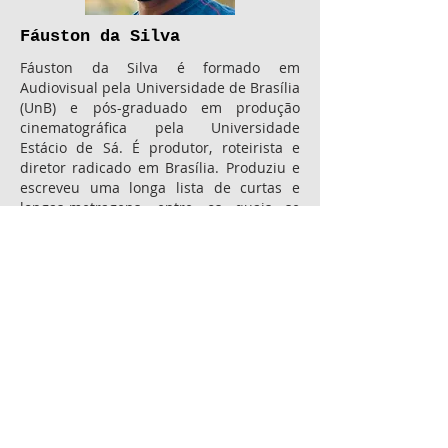
Fáuston da Silva
Fáuston da Silva é formado em
Audiovisual pela Universidade de Brasília
(UnB) e pós-graduado em produção
cinematográfica pela Universidade
Estácio de Sá. É produtor, roteirista e
diretor radicado em Brasília. Produziu e
escreveu uma longa lista de curtas e
longas-metragens, entre os quais se
destacam "Meu Amigo Nietzsche", "O
Balãozinho Azul" e "Manual do Herói".
FILMOGRAFIA
2010 O Egresso (Curta)
2011
O Revés (Curta)
2012 Meu Amigo Nietzsche (C
urta)
2013 Lobo Guará - o protetor do
Cerrado (Curta)
2013 O Balãozinho Azul (Curta)
2014 Ácido Acético (Curta)