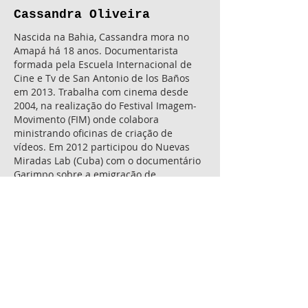
Cassandra Oliveira
Nascida na Bahia, Cassandra mora no
Amapá há 18 anos. Documentarista
formada pela Escuela Internacional de
Cine e Tv de San Antonio de los Baños
em 2013. Trabalha com cinema desde
2004, na realização do Festival Imagem-
Movimento (FIM) onde colabora
ministrando oficinas de criação de
vídeos. Em 2012 participou do Nuevas
Miradas Lab (Cuba) com o documentário
Garimpo sobre a emigração de
brasileiros para a Guiana Francesa para
trabalhar nas minas de ouro. Desde
então, ela investiga a questão do garimpo
ilegal na fronteira do Brasil com a
Amazônia. Diretora de diversos projetos
audiovisuais, Cassandra desenvolve seu
trabalho na Castanha Filmes.
FILMOGRAFIA