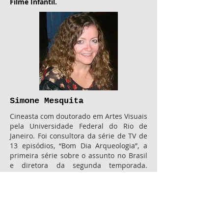
Filme Infantil.
Simone Mesquita
Cineasta com doutorado em Artes Visuais
pela Universidade Federal do Rio de
Janeiro. Foi consultora da série de TV de
13 episódios, “Bom Dia Arqueologia”, a
primeira série sobre o assunto no Brasil
e diretora da segunda temporada.
Formou-se no Mestrado em Criação
Documental da Escuela Internacional de
Cine e TV de San Antonio de los Baños
(EICTV), Cuba, e também participou de
três cursos oferecidos pela instituição: