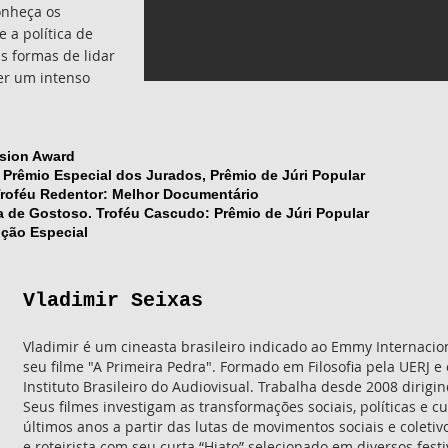
onheça os
e a política de
 formas de lidar
er um intenso
Vision Award
 Prêmio Especial dos Jurados, Prêmio de Júri Popular
 Troféu Redentor: Melhor Documentário
 de Gostoso. Troféu Cascudo: Prêmio de Júri Popular
ção Especial
Vladimir Seixas
Vladimir é um cineasta brasileiro indicado ao Emmy Internaci
seu filme "A Primeira Pedra". Formado em Filosofia pela UERJ 
Instituto Brasileiro do Audiovisual. Trabalha desde 2008 dirig
Seus filmes investigam as transformações sociais, políticas e cu
últimos anos a partir das lutas de movimentos sociais e coleti
e roteirista com seu curta “Hiato” selecionado em diversos festiv