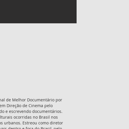
onal de Melhor Documentário por
e em Direção de Cinema pelo
indo e escrevendo documentários.
lturais ocorridas no Brasil nos
vos urbanos. Estreou como diretor
ais dentro e fora do Brasil, pelo