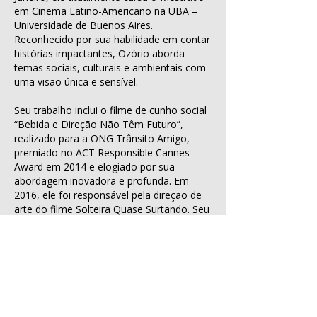
em Cinema Latino-Americano na UBA –
Universidade de Buenos Aires.
Reconhecido por sua habilidade em contar
histórias impactantes, Ozório aborda
temas sociais, culturais e ambientais com
uma visão única e sensível.
Seu trabalho inclui o filme de cunho social
“Bebida e Direção Não Têm Futuro”,
realizado para a ONG Trânsito Amigo,
premiado no ACT Responsible Cannes
Award em 2014 e elogiado por sua
abordagem inovadora e profunda. Em
2016, ele foi responsável pela direção de
arte do filme Solteira Quase Surtando. Seu
primeiro longa-metragem, Doidos de
Pedra – O Paraíso Ameaçado, lançado em
2019, foi selecionado oficialmente em
mais de 20 festivais internacionais e
conquistou seis prêmios, incluindo quatro
de Melhor Documentário.